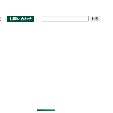
検
報
お問い合わせ
索:
沿革
クラウド
環境
株主優待制度
アルムナイ採用
アクセスマップ
教育
株主総会資料の電子提供制度
公式note
お問い合わせ
免責事項
IRサイトマップ