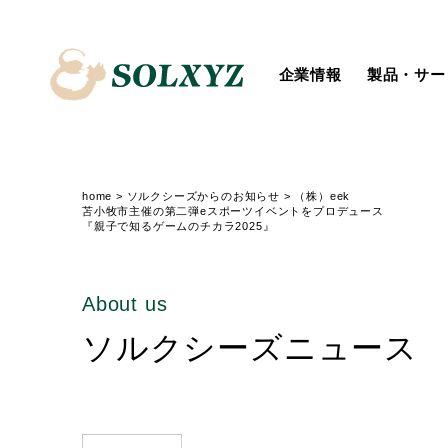
企業情報
製品・サー
会社概要
System Integration
トップメッセージ
個人投資家の皆様へ
新卒採用
役員一覧
IoT
社会
経営からのメッセージ
障がいのある方の採用
ソルクシーズニュース
汎用業務サービス
ディスクロージャーポリシー
IRニュース
home
>
ソルクシーズからのお知らせ
>
（株）eek
苫小牧市主催の第二弾eスポーツイベントをプロデュース
『親子で知るゲームのチカラ2025』
About us
ソルクシーズニュース