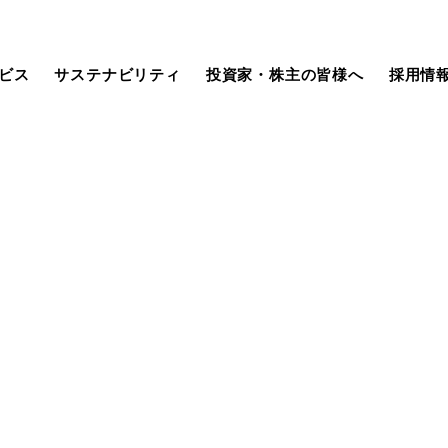
ビス
サステナビリティ
投資家・株主の皆様へ
採用情
社長挨拶
Security Consulting Service
サステナビリティ基本方針
IR資料室
未経験採用
ISMS/QMS認証内容
生成AIサービス
マテリアリティ
株式・社債情報
キャリア採用
組織図
汎用開発ツール
ガバナンス
業績ハイライト
採用に関するお知らせ
グループ企業
組み込み系開発ツール
当社グループのソリューション
株主メモ
（SDGs）
（決算短信・補足資料）
動画集
金融系サービス
本日の株式
メルマガ登録
組み込み系サービス
電子公告
（機関・個人向け）
IRカレンダー
よくあるご質問