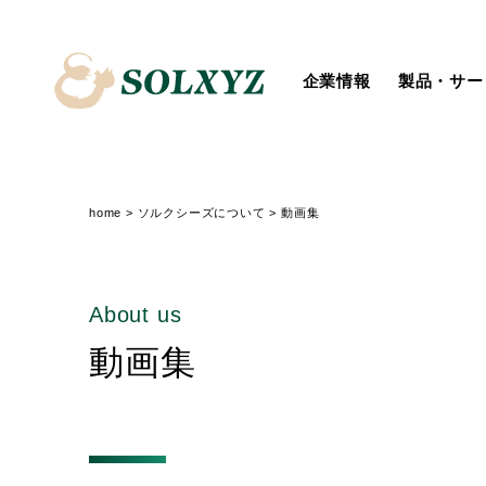
企業情報
製品・サー
会社概要
System Integration
トップメッセージ
個人投資家の皆様へ
新卒採用
役員一覧
IoT
社会
経営からのメッセージ
障がいのある方の採用
ソルクシーズニュース
汎用業務サービス
ディスクロージャーポリシー
IRニュース
home
>
ソルクシーズについて
>
動画集
About us
動画集