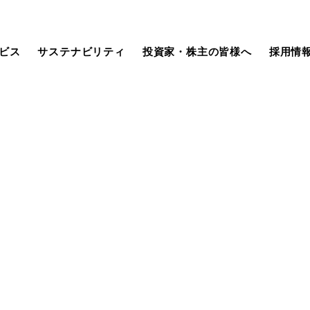
ビス
サステナビリティ
投資家・株主の皆様へ
採用情
社長挨拶
Security Consulting Service
サステナビリティ基本方針
IR資料室
未経験採用
ISMS/QMS認証内容
生成AIサービス
マテリアリティ
株式・社債情報
キャリア採用
組織図
汎用開発ツール
ガバナンス
業績ハイライト
採用に関するお知らせ
グループ企業
組み込み系開発ツール
当社グループのソリューション
株主メモ
（SDGs）
（決算短信・補足資料）
動画集
金融系サービス
本日の株式
メルマガ登録
組み込み系サービス
電子公告
（機関・個人向け）
IRカレンダー
よくあるご質問