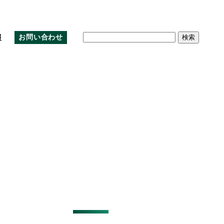
検
報
お問い合わせ
索:
沿革
クラウド
環境
株主優待制度
アルムナイ採用
アクセスマップ
教育
株主総会資料の電子提供制度
公式note
お問い合わせ
免責事項
IRサイトマップ