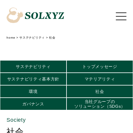
home
>
サステナビリティ
>
社会
サステナビリティ
トップメッセージ
サステナビリティ基本方針
マテリアリティ
環境
社会
当社グループの
ガバナンス
ソリューション（SDGs）
Society
社会