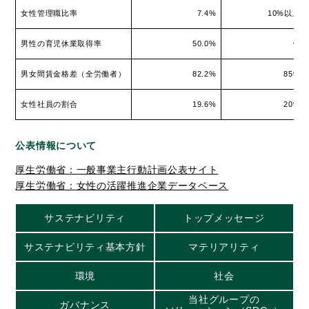
女性管理職比率
7.4%
10%以上
男性の育児休業取得率
50.0%
ー
男女間賃金格差（全労働者）
82.2%
85%
女性社員の割合
19.6%
20%
公表情報について
厚生労働省：一般事業主行動計画公表サイト
厚生労働省：女性の活躍推進企業データベース
サステナビリティ
トップメッセージ
サステナビリティ基本方針
マテリアリティ
環境
社会
当社グループの
ガバナンス