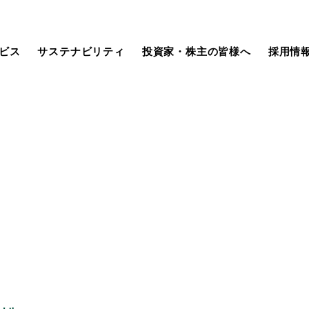
ビス
サステナビリティ
投資家・株主の皆様へ
採用情
社長挨拶
Security Consulting Service
サステナビリティ基本方針
IR資料室
未経験採用
ISMS/QMS認証内容
生成AIサービス
マテリアリティ
株式・社債情報
キャリア採用
組織図
汎用開発ツール
ガバナンス
業績ハイライト
採用に関するお知らせ
グループ企業
組み込み系開発ツール
当社グループのソリューション
株主メモ
（SDGs）
（決算短信・補足資料）
動画集
金融系サービス
本日の株式
メルマガ登録
組み込み系サービス
電子公告
（機関・個人向け）
IRカレンダー
よくあるご質問