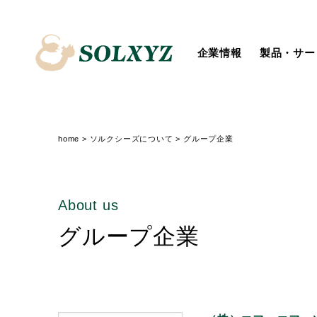
企業情報
製品・サー
会社概要
System Integration
トップメッセージ
個人投資家の皆様へ
新卒採用
役員一覧
IoT
社会
経営からのメッセージ
障がいのある方の採用
ソルクシーズニュース
汎用業務サービス
ディスクロージャーポリシー
IRニュース
home
>
ソルクシーズについて
>
グループ企業
About us
グループ企業