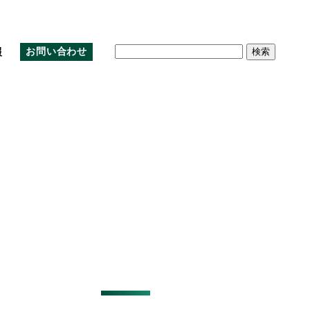
検
報
お問い合わせ
索:
沿革
クラウド
環境
株主優待制度
アルムナイ採用
アクセスマップ
教育
株主総会資料の電子提供制度
公式note
お問い合わせ
免責事項
IRサイトマップ