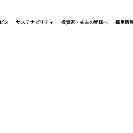
ビス
サステナビリティ
投資家・株主の皆様へ
採用情
社長挨拶
Security Consulting Service
サステナビリティ基本方針
IR資料室
未経験採用
ISMS/QMS認証内容
生成AIサービス
マテリアリティ
株式・社債情報
キャリア採用
組織図
汎用開発ツール
ガバナンス
業績ハイライト
採用に関するお知らせ
グループ企業
組み込み系開発ツール
当社グループのソリューション
株主メモ
（SDGs）
（決算短信・補足資料）
動画集
金融系サービス
本日の株式
メルマガ登録
組み込み系サービス
電子公告
（機関・個人向け）
IRカレンダー
よくあるご質問