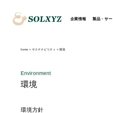
企業情報
製品・サー
会社概要
System Integration
トップメッセージ
個人投資家の皆様へ
新卒採用
役員一覧
IoT
社会
経営からのメッセージ
障がいのある方の採用
ソルクシーズニュース
汎用業務サービス
ディスクロージャーポリシー
IRニュース
home
>
サステナビリティ
>
環境
Environment
環境
環境方針