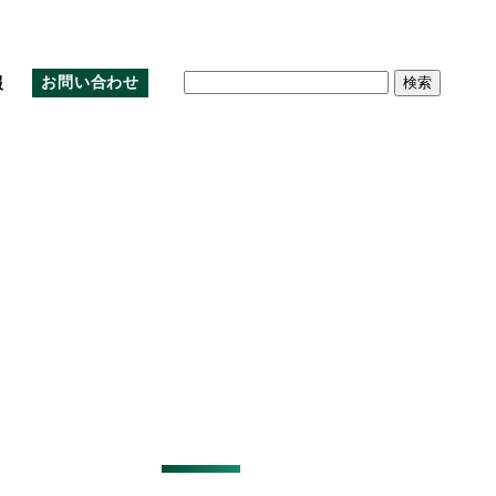
検
報
お問い合わせ
索:
沿革
クラウド
環境
株主優待制度
アルムナイ採用
アクセスマップ
教育
株主総会資料の電子提供制度
公式note
お問い合わせ
免責事項
IRサイトマップ