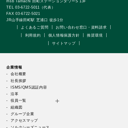
msb Tamachi 田町ステーションタワーS 13F
TEL 03-6722-5011（代表）
FAX 03-6722-5021
JR山手線田町駅 芝浦口 徒歩1分
よくあるご質問
お問い合わせ窓口・資料請求
利用規約
個人情報保護方針
推奨環境
サイトマップ
企業情報
会社概要
社長挨拶
ISMS/QMS認証内容
沿革
役員一覧
組織図
グループ企業
アクセスマップ
ソルクシーズニュース